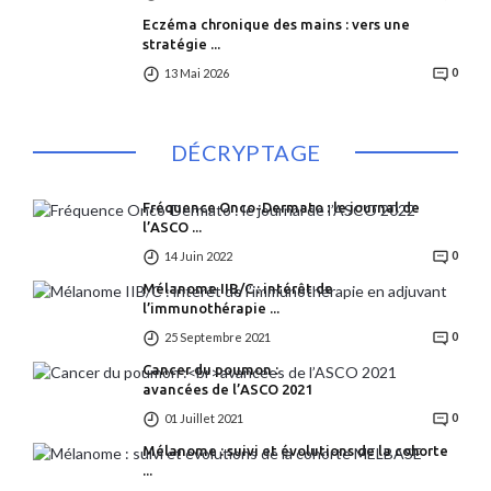
Eczéma chronique des mains : vers une
stratégie ...
13 Mai 2026
0
DÉCRYPTAGE
Fréquence Onco-Dermato : le journal de
l’ASCO ...
14 Juin 2022
0
Mélanome IIB/C : intérêt de
l’immunothérapie ...
25 Septembre 2021
0
Cancer du poumon :
avancées de l’ASCO 2021
01 Juillet 2021
0
Mélanome : suivi et évolutions de la cohorte
...