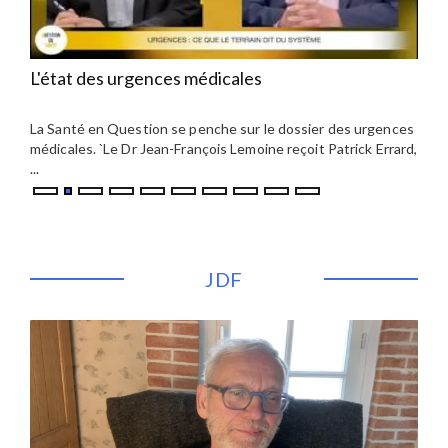
L'état des urgences médicales
Con
la 
a
La Santé en Question se penche sur le dossier des urgences
Au X
t
médicales. `Le Dr Jean-François Lemoine reçoit Patrick Errard,
un p
...
...
JDF