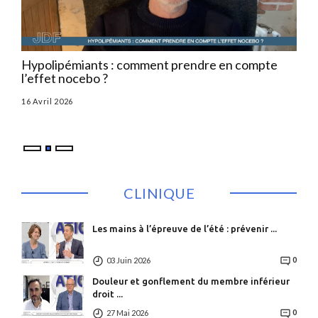
Hypolipémiants : comment prendre en compte
HTA
l’effet nocebo ?
d’u
l
16 Avril 2026
Par
CLINIQUE
Les mains à l’épreuve de l’été : prévenir ...
03 Juin 2026
0
Douleur et gonflement du membre inférieur
droit ...
27 Mai 2026
0