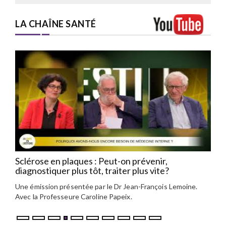
LA CHAÎNE SANTÉ
Sclérose en plaques : Peut-on prévenir,
Ére
diagnostiquer plus tôt, traiter plus vite?
PHP
Une émission présentée par le Dr Jean-François Lemoine.
Il y
 et
Avec la Professeure Caroline Papeix.
redé
un t