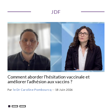
JDF
Comment aborder l'hésitation vaccinale et
Hyp
améliorer l'adhésion aux vaccins ?
l’e
le Dr Caroline Pombourcq
Par
--
18 Juin 2026
16 Av