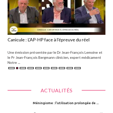
Canicule : L'AP-HP face à l'épreuve du réel
Hôpi
tra
e
Une émission présentée par le Dr Jean-François Lemoine et
Nico
le Pr Jean-François Bergmann clinicien, expert médicament
Une 
Notre ...
le Pr 
ACTUALITÉS
Méningiome : l’utilisation prolongée de ...