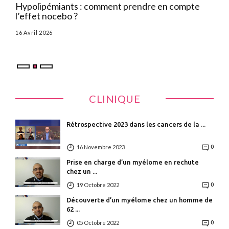
Hypolipémiants : comment prendre en compte
HTA
l’effet nocebo ?
d’u
l
16 Avril 2026
Par
CLINIQUE
Rétrospective 2023 dans les cancers de la ...
16 Novembre 2023
0
Prise en charge d’un myélome en rechute
chez un ...
19 Octobre 2022
0
Découverte d’un myélome chez un homme de
62 ...
05 Octobre 2022
0