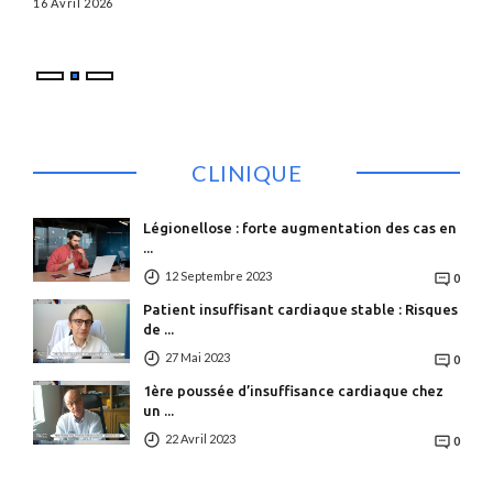
l
16 Avril 2026
Par
CLINIQUE
Légionellose : forte augmentation des cas en
...
12 Septembre 2023
0
Patient insuffisant cardiaque stable : Risques
de ...
27 Mai 2023
0
1ère poussée d’insuffisance cardiaque chez
un ...
22 Avril 2023
0