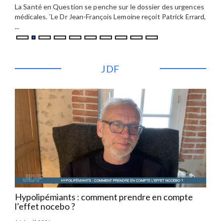
a
La Santé en Question se penche sur le dossier des urgences
Au X
t
médicales. `Le Dr Jean-François Lemoine reçoit Patrick Errard,
un p
...
...
JDF
Hypolipémiants : comment prendre en compte
HTA
l’effet nocebo ?
d’u