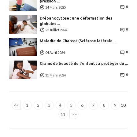
pression ...
0
14 Mars 2025
Drépanocytose : une déformation des
globules ...
0
22 Juillet 2024
Maladie de Charcot (Sclérose latérale ...
0
04 Avril 2024
Grains de beauté de l'enfant : à protéger du ...
0
11 Mars 2024
<<
1
2
3
4
5
6
7
8
9
10
11
>>