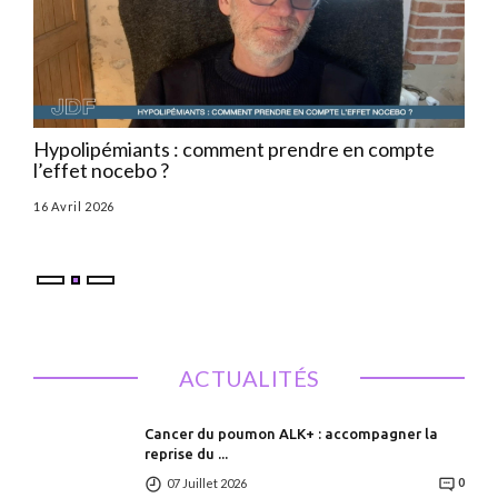
Hypolipémiants : comment prendre en compte
HTA
l’effet nocebo ?
d’u
l
16 Avril 2026
Par
ACTUALITÉS
Cancer du poumon ALK+ : accompagner la
reprise du ...
07 Juillet 2026
0