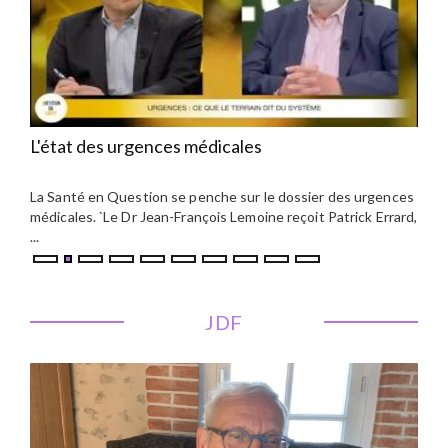
L'état des urgences médicales
Con
la 
a
La Santé en Question se penche sur le dossier des urgences
Au X
t
médicales. `Le Dr Jean-François Lemoine reçoit Patrick Errard,
un p
...
...
JDF